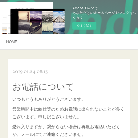
Ameba Owndで
あなただけのホームページやブログをつ
くろう
今すぐ試す
HOME
2019.01.24 08:13
お電話について
いつもどうもありがとうございます。
営業時間中は給仕等のためお電話に出られないことが多く
ございます。申し訳ございません。
恐れ入りますが、繋がらない場合は再度お電話いただく
か、メールにてご連絡くださいませ。