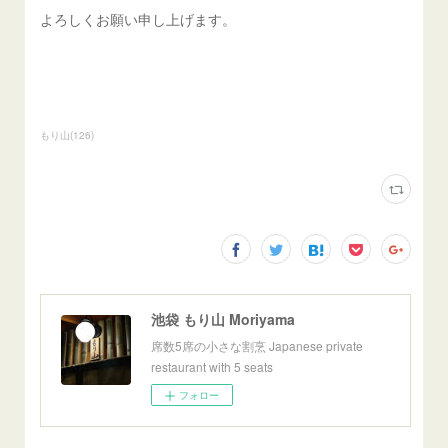
よろしくお願い申し上げます。
もり山
(
126
)
池袋 もり山 Moriyama
席数5席の小さな割烹 Japanese private
restaurant with 5 seats
フォロー