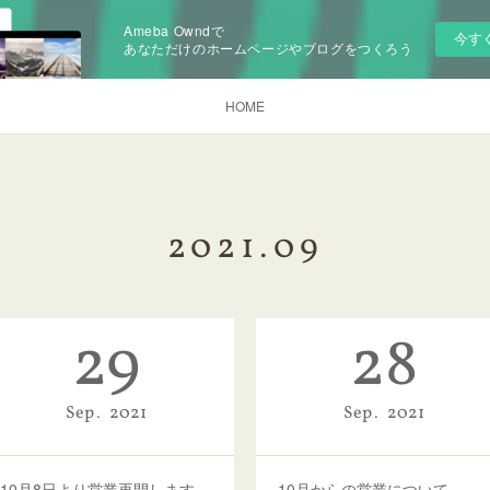
Ameba Owndで
今す
あなただけのホームページやブログをつくろう
HOME
2021
.
09
29
28
Sep
2021
Sep
2021
10月8日より営業再開します
10月からの営業について