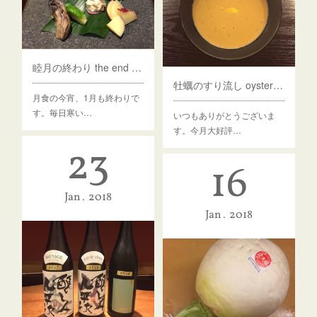
睦月の終わり the end of January
牡蠣のすり流し oyster soup
月食の今宵、1月も終わりで
す。毎日寒い…
いつもありがとうございま
す。今月大好評…
23
16
Jan
2018
Jan
2018