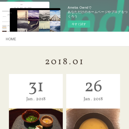
Ameba Owndで
あなただけのホームページやブログをつ
くろう
今すぐ試す
HOME
2018
.
01
31
26
Jan
2018
Jan
2018