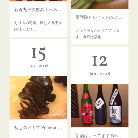
新春九平次飲み比べ Kuheiji tasting
聖護院だいこんのかぶら蒸し traditional radish
もり山の定番、醸し人九平次
(かもしびと…
いつもありがとうございま
す。今月は蒸物…
15
12
Jan
2018
Jan
2018
初ものメカブ Primeur "mekabu"
新酒はいってます New sake arrived