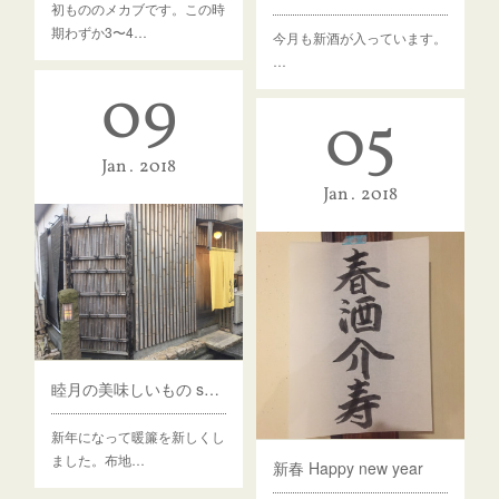
初もののメカブです。この時
期わずか3〜4…
今月も新酒が入っています。
…
09
05
Jan
2018
Jan
2018
睦月の美味しいもの seasonal food in January
新年になって暖簾を新しくし
ました。布地…
新春 Happy new year