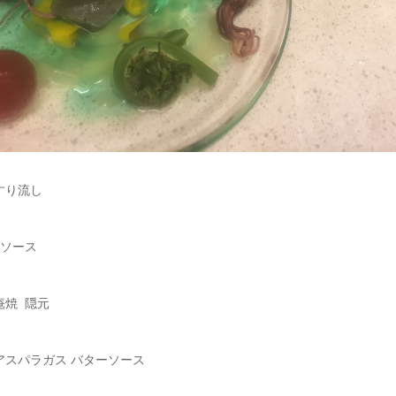
すり流し
姜ソース
庵焼 隠元
アスパラガス バターソース