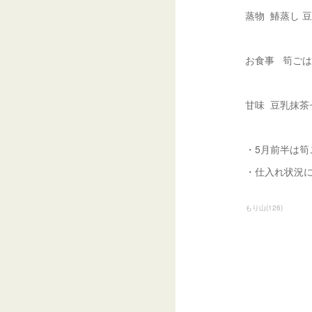
蒸物 鰆蒸し 
お食事 筍ごは
甘味 豆乳抹茶
・5月前半は
・仕入れ状況
もり山
(
126
)