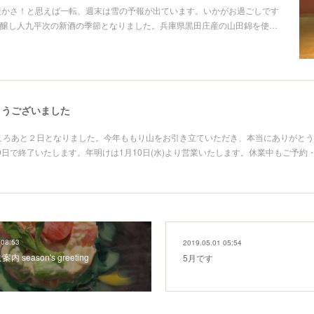
暖かさ！と思えば一転、週末は雪の予報が出ています。いかがお過ごしです
醸し人九平次の新酒の季節となりました。兵庫県黒田庄産の山田錦を使…
とうございました
ところあと２日となりました。今年ももり山をお引き立ていただき、本当にありがと
0日で終了いたします。年明けは1月10日(水)より営業いたします。休業中もご予約
 08:53
2019.05.01 05:54
 season's greeting
5月です