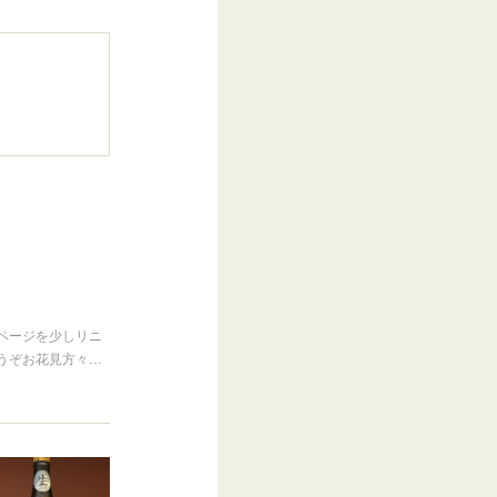
ページを少しリニ
うぞお花見方々…