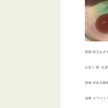
椀物 新玉ねぎ
お造り 鰹 生
焼物 伊佐木幽
強肴 ホワイト