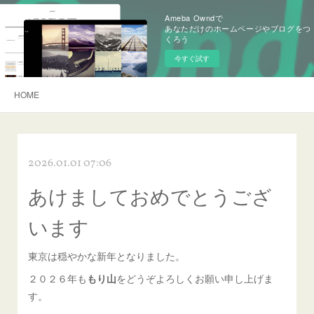
Ameba Owndで
あなただけのホームページやブログをつ
くろう
今すぐ試す
HOME
2026.01.01 07:06
あけましておめでとうござ
います
東京は穏やかな新年となりました。
２０２６年も
もり山
をどうぞよろしくお願い申し上げま
す。