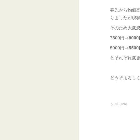
春先から物価
りましたが現
そのため大変恐
7500円→
800
5000円→
550
とそれぞれ変更
どうぞよろし
もり山
(
126
)