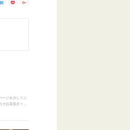
ページを少しリニ
うぞお花見方々…