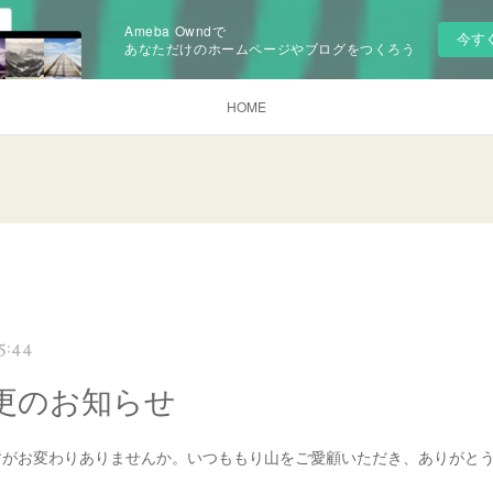
Ameba Owndで
今す
あなただけのホームページやブログをつくろう
HOME
5:44
更のお知らせ
すがお変わりありませんか。いつももり山をご愛顧いただき、ありがと