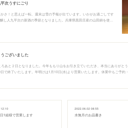
九平次うすにごり
暖かさ！と思えば一転、週末は雪の予報が出ています。いかがお過ごしです
醸し人九平次の新酒の季節となりました。兵庫県黒田庄産の山田錦を使…
とうございました
ところあと２日となりました。今年ももり山をお引き立ていただき、本当にありがと
0日で終了いたします。年明けは1月10日(水)より営業いたします。休業中もご予約
 12:10
2022.06.02 08:55
1日1組様で営業します
水無月のお品書き