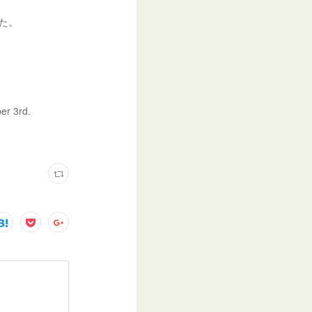
た。
er 3rd.