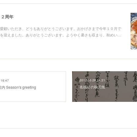
１２周年
愛顧いただき、どうもありがとうございます。おかげさまで今年１０月で
を迎えました。ありがとうございます。ようやく暑さも収まり、秋めい…
2017.10.28 14:21
 16:47
名残りの秋刀魚
Season's greeting