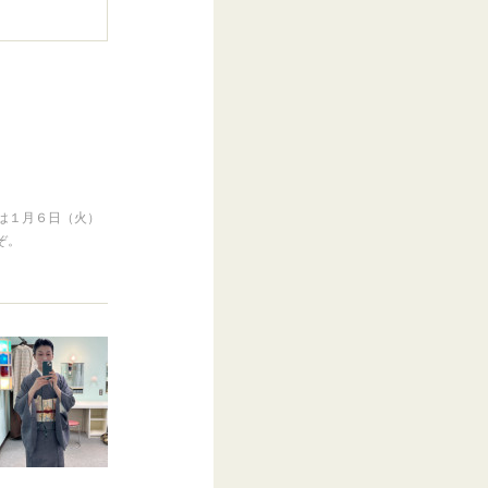
は１月６日（火）
ぞ。