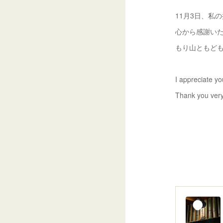
11月3日、私
心から感謝い
もり山ともど
I appreciate y
Thank you ver