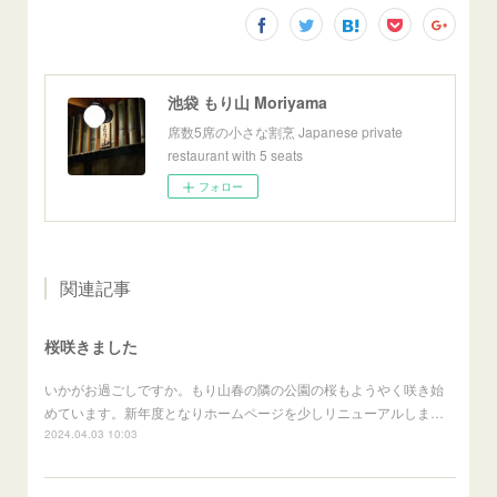
池袋 もり山 Moriyama
席数5席の小さな割烹 Japanese private
restaurant with 5 seats
フォロー
関連記事
桜咲きました
いかがお過ごしですか。もり山春の隣の公園の桜もようやく咲き始
めています。新年度となりホームページを少しリニューアルしま…
2024.04.03 10:03